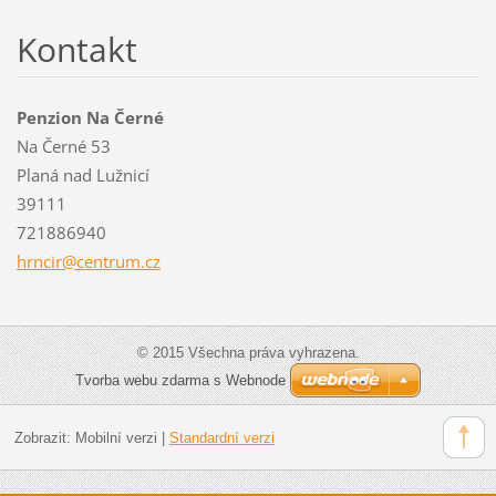
Kontakt
Penzion Na Černé
Na Černé 53
Planá nad Lužnicí
39111
721886940
hrncir@c
entrum.c
z
© 2015 Všechna práva vyhrazena.
Tvorba webu zdarma s Webnode
Zobrazit:
Mobilní verzi
|
Standardní verzi